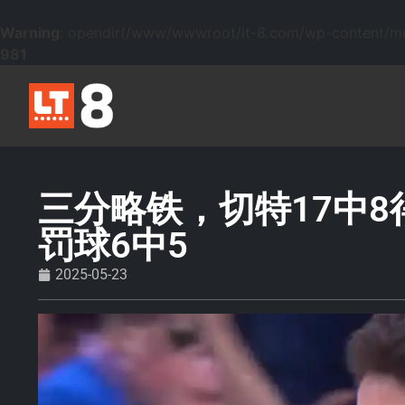
Warning
: opendir(/www/wwwroot/lt-8.com/wp-content/mu-p
981
三分略铁，切特17中8得
罚球6中5
2025-05-23