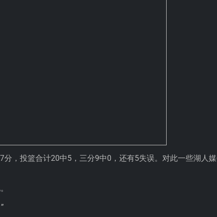
7分，投篮合计20中5，三分9中0，还有5失误。对此一些湖人
现。
”