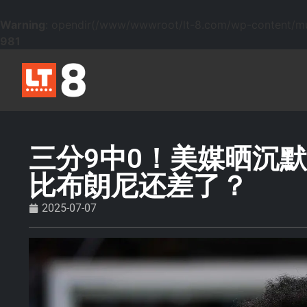
Warning
: opendir(/www/wwwroot/lt-8.com/wp-content/mu-p
981
三分9中0！美媒晒沉
比布朗尼还差了？
2025-07-07