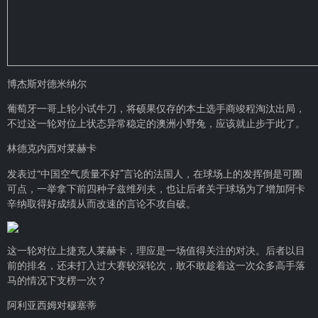
博杰斯对德米纳尔
葡萄牙一哥上轮小试牛刀，将硕果仅存的本土选手商竣程淘汰出局，
不过这一轮对位上状态异常稳定的澳洲小野兔，应该就止步于此了。
林德克内西对莱赫卡
发表过“中国空气质量不好”言论的法国人，在球场上的发挥倒是可圈
可点，一举拿下前四种子兹维列夫，也让后者关于球场为了增加阿卡
辛纳取得好成绩从而改速的言论不攻自破。
这一轮对位上捷克人莱赫卡，理应是一场值得关注的对决。后者以目
前的排名，还未打入过大赛较深轮次，敢不敢趁着这一次众多高手落
马的情况下支楞一次？
阿利亚西姆对穆塞蒂