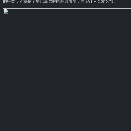
的答案，还贡献了堪比葛优躺的经典表情，着实让人又爱又恨。