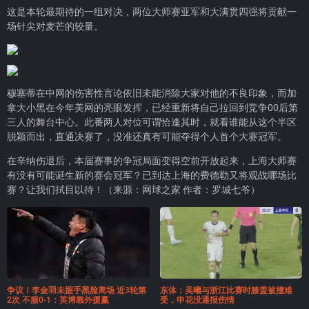
这是本轮最期待的一组对决，两位大师赛亚军和大满贯四强将贡献一
场针尖对麦芒的较量。
穆塞蒂在中网的伤害性言论依旧未能消除大家对他的不良印象，而加
拿大小黑在今年美网的亮眼发挥，已经重新将自己拉回到竞争00后第
三人的舞台中心。此番两人对位可谓恰逢其时，就看谁能从这个半区
脱颖而出，直通决赛了，没准还真有可能夺得个人首个大赛冠军。
在辛纳伤退后，本届赛事的争冠局面变得空前开放起来，上海大师赛
有没有可能诞生新的赛会冠军？已到达上海的费德勒又将观战哪场比
赛？让我们拭目以待！（来源：网球之家 作者：罗城七爷）
争议！李金羽未握手黑脸离场 近3轮第
东体：吴曦与浙江比赛时膝盖被撞难
2次 不服0-1：英博靠外援赢
受，申花没通报伤情