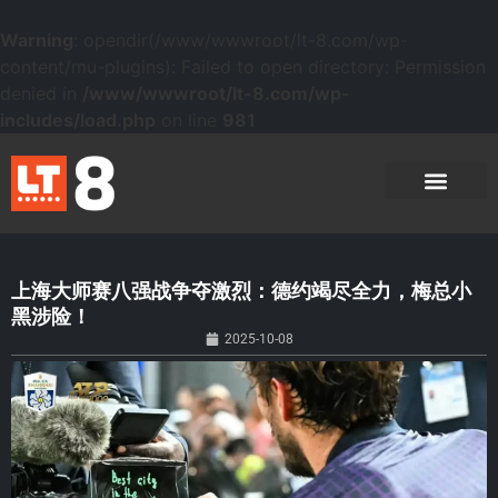
Warning
: opendir(/www/wwwroot/lt-8.com/wp-
content/mu-plugins): Failed to open directory: Permission
denied in
/www/wwwroot/lt-8.com/wp-
includes/load.php
on line
981
上海大师赛八强战争夺激烈：德约竭尽全力，梅总小
黑涉险！
2025-10-08