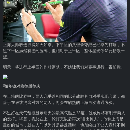
上海大师赛进行得如火如荼。下半区的八强争夺战已经率先打响，不
过下半区虽然有德约压阵，但相对于上半区，整体星光依然要黯淡一
些。
明天，将进行上半区的作对厮杀，不妨让我们对赛事进行一番前瞻。
勒纳·钱对梅德维德夫
在上轮的比赛中，两人几乎以相同的比分战胜各自对手实现会师，都
善于在底线消磨对方的两人，将会在酷热的上海再次遭遇考验。
不过好在天气预报显示明天的最高气温是28度，这或许将有利于两人
的发挥。毕竟，梅总在上一轮打完以后再次“语出惊人”，他称上海是
最好的城市，就在人们以为其是讲反话时，他却给出了让人意想不到