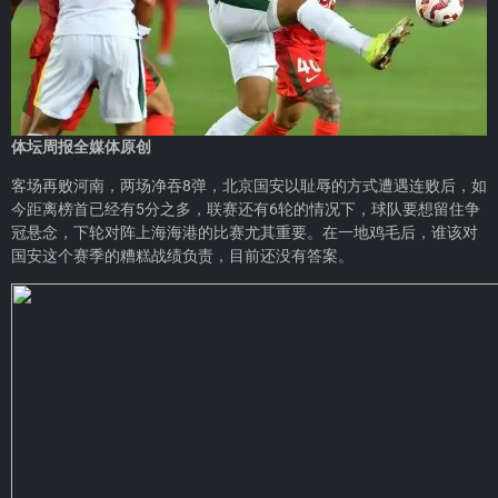
体坛周报全媒体原创
客场再败河南，两场净吞8弹，北京国安以耻辱的方式遭遇连败后，如
今距离榜首已经有5分之多，联赛还有6轮的情况下，球队要想留住争
冠悬念，下轮对阵上海海港的比赛尤其重要。在一地鸡毛后，谁该对
国安这个赛季的糟糕战绩负责，目前还没有答案。