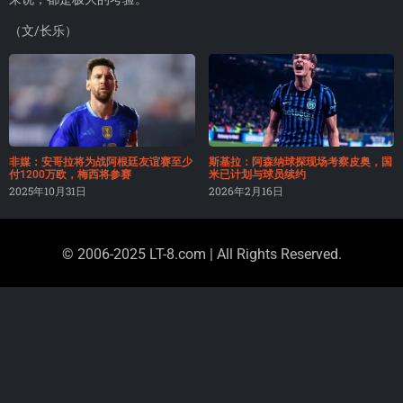
（文/长乐）
非媒：安哥拉将为战阿根廷友谊赛至少
斯基拉：阿森纳球探现场考察皮奥，国
付1200万欧，梅西将参赛
米已计划与球员续约
2025年10月31日
2026年2月16日
© 2006-2025 LT-8.com | All Rights Reserved.