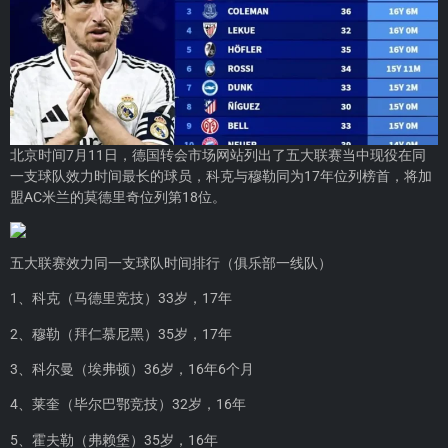
北京时间7月11日，德国转会市场网站列出了五大联赛当中现役在同
一支球队效力时间最长的球员，科克与穆勒同为17年位列榜首，将加
盟AC米兰的莫德里奇位列第18位。
五大联赛效力同一支球队时间排行（俱乐部一线队）
1、科克（马德里竞技）33岁，17年
2、穆勒（拜仁慕尼黑）35岁，17年
3、科尔曼（埃弗顿）36岁，16年6个月
4、莱奎（毕尔巴鄂竞技）32岁，16年
5、霍夫勒（弗赖堡）35岁，16年