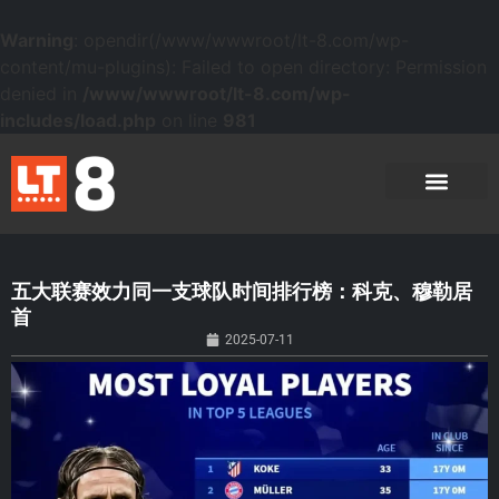
Warning
: opendir(/www/wwwroot/lt-8.com/wp-
content/mu-plugins): Failed to open directory: Permission
denied in
/www/wwwroot/lt-8.com/wp-
includes/load.php
on line
981
五大联赛效力同一支球队时间排行榜：科克、穆勒居
首
2025-07-11