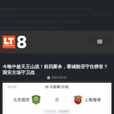
Warning
: opendir(/www/wwwroot/lt-8.com/wp-
content/mu-plugins): Failed to open directory: Permission
denied in
/www/wwwroot/lt-8.com/wp-
includes/load.php
on line
981
今晚中超天王山战！前四厮杀，蓉城能否守住榜首？
国安主场守卫战
2025-09-21