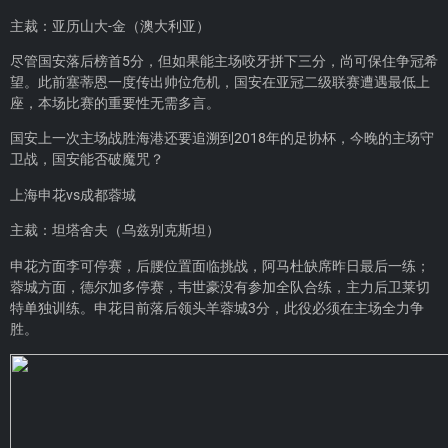
主裁：亚历山大-金（澳大利亚）
尽管国安落后榜首5分，但如果能主场咬牙拼下三分，尚可保住争冠希
望。此前塞蒂恩一度传出帅位危机，国安在亚冠二级联赛遭遇最低上
座，本场比赛的重要性无需多言。
国安上一次主场战胜海港还要追溯到2018年的足协杯，今晚的主场守
卫战，国安能否破魔咒？
上海申花vs成都蓉城
主裁：坦塔舍夫（乌兹别克斯坦）
申花方面李可停赛，后腰位置面临挑战，阿马杜缺席昨日最后一练；
蓉城方面，德尔加多停赛，韦世豪没有参加全队合练，主力后卫莱切
特单独训练。申花目前落后领头羊蓉城3分，此役必须在主场全力争
胜。