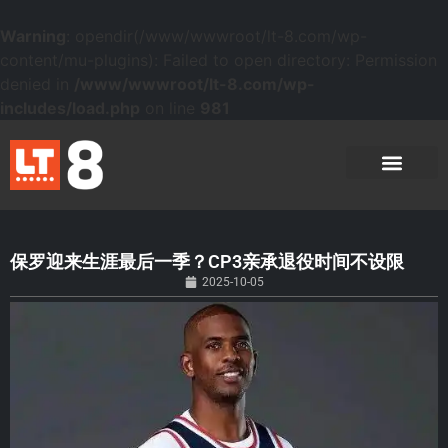
Warning
: opendir(/www/wwwroot/lt-8.com/wp-
content/mu-plugins): Failed to open directory: Permission
denied in
/www/wwwroot/lt-8.com/wp-
includes/load.php
on line
981
保罗迎来生涯最后一季？CP3亲承退役时间不设限
2025-10-05