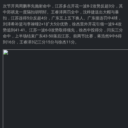
次节开局周鹏率先抛射命中，江苏多点开花一波8-2攻势反超3分，其
中郑祺龙一度隔扣胡明轩。王睿泽两罚全中，沈梓捷送出大帽与暴
扣，江苏连得5分反超4分，广东五上五下换人。广东接连罚中4球，
刘泽希补篮与李禄曈2+1扩大5分优势，徐杰里外开花引领一波9-4攻
势追到41-41。江苏一波6-0攻势取得领先，徐杰中投得分，闫实三分
命中，上半场结束广东43-50落后江苏。前两节比赛，蒋浩然9中6得
到16分，王睿泽3记三分15分与徐杰11分。