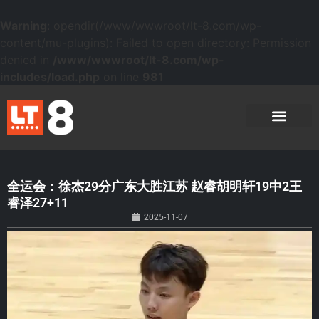
Warning
: opendir(/www/wwwroot/lt-8.com/wp-
content/mu-plugins): Failed to open directory: Permission
denied in
/www/wwwroot/lt-8.com/wp-
includes/load.php
on line
981
全运会：徐杰29分广东大胜江苏 赵睿胡明轩19中2王
睿泽27+11
2025-11-07