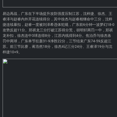
易边再战，广东在下半场提升攻防强度压制江苏，沈梓捷、徐杰、王
睿泽与赵睿内外开花连续得分，其中徐杰与赵睿相继命中三分，沈梓
捷连续暴扣，赵睿一度被刘泽希违体犯规，广东前6分钟一波梦幻18-0
攻势反超11分。郑祺龙三分打破江苏得分荒，胡明轩两罚一中，郑祺
龙补扣，徐杰连中3球连得8分，江苏内线得到4分。焦泊乔与徐杰各
罚中两球，广东单节狂轰31-9净胜22分，三节结束广东74-59反超江
苏。前三节比赛，蒋浩然18分，徐杰4记三分24分、王睿泽19分与沈
梓捷10+9。