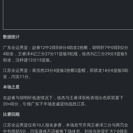
数据统计
广东全运男篮：赵睿12中2得到8分4助攻2抢断，胡明轩7中0得到2分
4助攻，王睿泽4记三分27分11篮板5犯规，徐杰5记三分29分3篮板5
助攻，沈梓捷12分13篮板。
江苏全运男篮：蒋浩然23分4篮板2抢断2盖帽，郑祺龙14分6篮板5助
攻，闫实11分。
本场之星
在赵睿与胡明轩低迷情况下，徐杰与王睿泽双枪表现出色双双轰下
20+得分，引领广东下半场发威逆转战胜江苏。
比赛回顾
江苏全运男篮仅有10人报名参赛，本场首节开局王睿泽三分与两罚全
中包揽前5分，闫实身体不适被换下场休息。刘传兴补篮扩大7-0领先