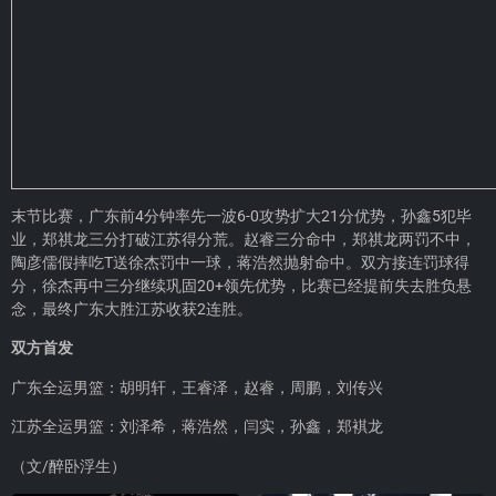
末节比赛，广东前4分钟率先一波6-0攻势扩大21分优势，孙鑫5犯毕
业，郑祺龙三分打破江苏得分荒。赵睿三分命中，郑祺龙两罚不中，
陶彦儒假摔吃T送徐杰罚中一球，蒋浩然抛射命中。双方接连罚球得
分，徐杰再中三分继续巩固20+领先优势，比赛已经提前失去胜负悬
念，最终广东大胜江苏收获2连胜。
双方首发
广东全运男篮：胡明轩，王睿泽，赵睿，周鹏，刘传兴
江苏全运男篮：刘泽希，蒋浩然，闫实，孙鑫，郑褀龙
（文/醉卧浮生）