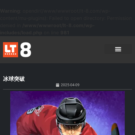
Warning
: opendir(/www/wwwroot/lt-8.com/wp-
content/mu-plugins): Failed to open directory: Permission
denied in
/www/wwwroot/lt-8.com/wp-
includes/load.php
on line
981
冰球突破
2025-04-09