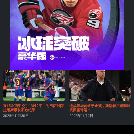
近15次西甲交手13胜2平，为巴萨对阿
连战皇城前终于止颓，斯洛特用老套路
拉维斯最长不败纪录
找回赢球运？
2025年11月30日
2025年11月2日