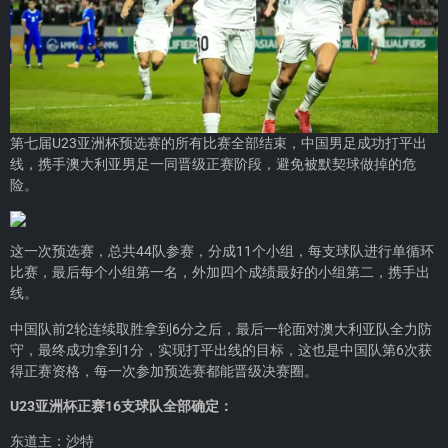
第七届U23亚洲杯预选赛的所有比赛全部结束，中国男足成功打平出
线，携手澳大利亚男足一同晋级正赛阶段，避免被默契球做掉的危
险。
这一次预选赛，总共44队参赛，分成11个小组，每支球队进行单循环
比赛，最后每个小组第一名，外加四个成绩最好的小组第二，携手出
线。
中国队前2轮连续取胜拿到6分之后，最后一轮面对澳大利亚队全力防
守，最终成功拿到1分，实现打平出线的目标，这也是中国队第6次获
得正赛资格，每一次参加预选赛都能晋级决赛圈。
U23亚洲杯正赛16支球队全部确定：
东道主：沙特