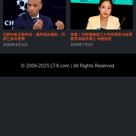
巴萨向欧足联申诉：裁判违反规则，巴
恭喜！刘诗雯被浙江大学拟录取为体育
萨已多年受害
教育训练学博士 华丽转型
2026年4月11日
2025年7月1日
© 2006-2025 LT-8.com | All Rights Reserved.