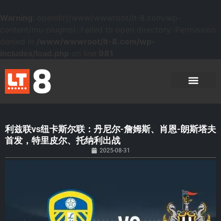
Warning
: opendir(/www/wwwroot/lt-8.com/wp-
content/mu-plugins): Failed to open directory: Permission
denied in
/www/wwwroot/lt-8.com/wp-
includes/load.php
on line
981
利兹联vs纽卡斯尔联：丹尼尔-詹姆斯、肖恩-朗斯塔夫
首发，特里皮尔、托纳利出战
2025-08-31