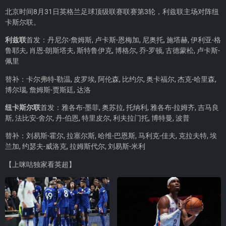
北京时间8月31日英格兰足球顶级联赛联赛第3轮，利兹联主场对阵纽
卡斯尔联。
利兹联
首发：丹尼尔-詹姆斯, 卢卡斯-恩梅加, 尼奥托, 施塔赫, 伊利亚-格
鲁耶夫, 肖恩-朗斯塔夫, 斯特鲁伊克, 博格尔, 乔-罗顿, 古德蒙松, 卢卡斯-
佩里
替补：卡尔弗特-勒温, 皮罗埃, 阿伦森, 比约尔, 奥卡福尔, 杰克-哈里森,
博尔瑙, 詹姆斯-贾斯廷, 达洛
纽卡斯尔联
首发：雅各布-墨菲, 奥苏拉, 托纳利, 雅各布-拉姆齐, 吉马良
斯, 法比安-舍尔, 丹-伯恩, 特里皮尔, 利夫拉门托, 博特曼, 波普
替补：刘易斯-霍尔, 拉塞尔斯, 哈维-巴恩斯, 马利克-佳夫, 克拉夫特, 埃
兰加, 约瑟夫-威洛克, 拉姆斯代尔, 刘易斯-米利
【上咪咕独家看英超】