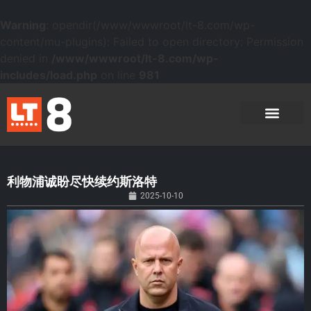
Warning
: opendir(/www/wwwroot/lt-8.com/wp-
content/mu-plugins): Failed to open directory: Permission
denied in
/www/wwwroot/lt-8.com/wp-
includes/load.php
on line
981
利物浦诚盼尽快续约斯洛特
2025-10-10