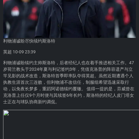
利物浦诚盼尽快续约斯洛特
英超 10-09 23:39
利物浦诚盼续约主帅斯洛特，后者经纪人也在着手推进相关工作。47
岁荷兰教头于2024年夏与利记签约3年，凭借克洛普的阵容遗产与立
竿见影的战术改造，斯洛特首季即率队夺得英超。虽然近期遭遇个人
执教生涯首次三连败，但利物浦不改信任，制服组希望迅速采取行
动，以免夜长梦多，重蹈阿诺德续约覆辙。 值得一提的是，芬威曾在
克洛普上任仅9个月时便与其续签6年长约，斯洛特的经纪人皮门塔女
士正在与球队协商新约调侃。