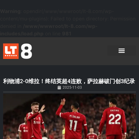
Warning
: opendir(/www/wwwroot/lt-8.com/wp-
content/mu-plugins): Failed to open directory: Permission
denied in
/www/wwwroot/lt-8.com/wp-
includes/load.php
on line
981
利物浦2-0维拉！终结英超4连败，萨拉赫破门创3纪录
2025-11-03