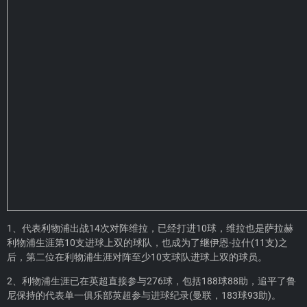
1、代表利物浦出战14次对阵维拉，已经打进10球，维拉也是萨拉赫
利物浦生涯第10支进球上双的球队，也成为了继伊恩-拉什(11支)之
后，第二位在利物浦生涯对阵至少10支球队进球上双的球员。
2、利物浦生涯已在英超直接参与276球，包括188球88助，追平了鲁
尼保持的代表单一俱乐部英超参与进球纪录(曼联，183球93助)。