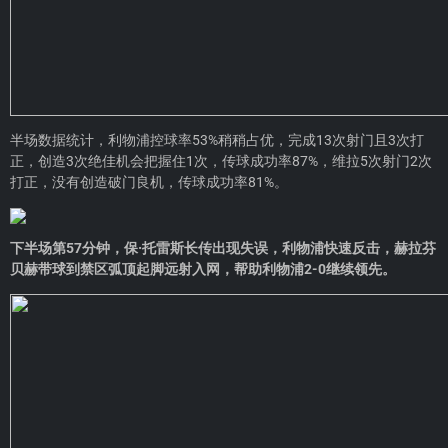
半场数据统计，利物浦控球率53%稍稍占优，完成13次射门且3次打
正，创造3次绝佳机会把握住1次，传球成功率87%，维拉5次射门2次
打正，没有创造破门良机，传球成功率81%。
下半场第57分钟，保·托雷斯长传出现失误，利物浦快速反击，赫拉芬
贝赫带球到禁区弧顶起脚远射入网，帮助利物浦2-0继续领先。