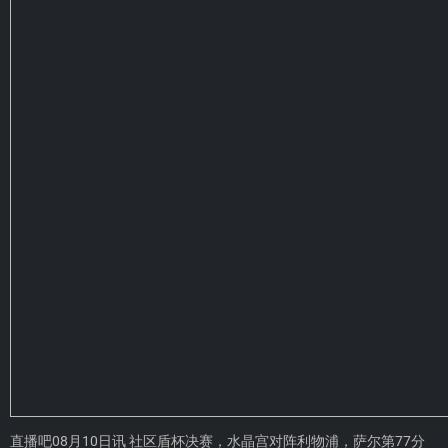
直播吧08月10日讯 社区盾杯决赛，水晶宫对阵利物浦，萨尔第77分