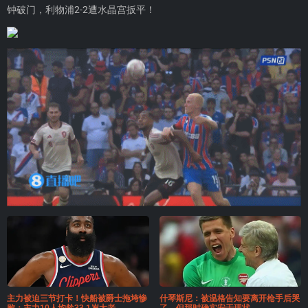
钟破门，利物浦2-2遭水晶宫扳平！
主力被迫三节打卡！快船被爵士拖垮惨
什琴斯尼：被温格告知要离开枪手后哭