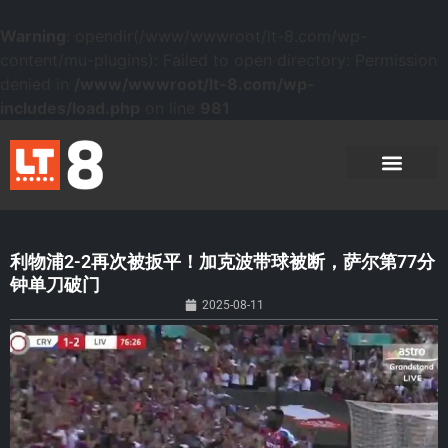
Warning
: opendir(/www/wwwroot/lt-8.com/wp-
content/mu-plugins): Failed to open directory: Permission
denied in
/www/wwwroot/lt-8.com/wp-
includes/load.php
on line
981
利物浦2-2再次被扳平！加克波带球被断，萨尔第77分
钟单刀破门
2025-08-11