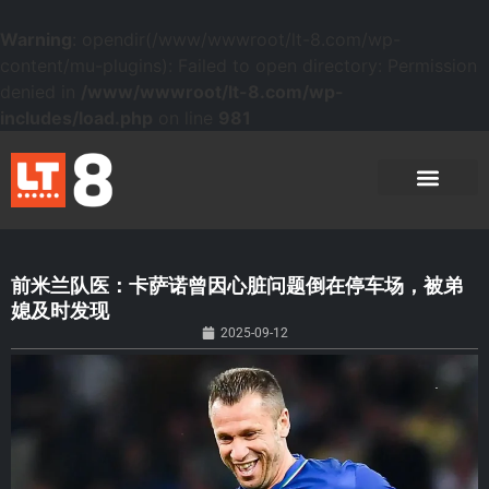
Warning
: opendir(/www/wwwroot/lt-8.com/wp-
content/mu-plugins): Failed to open directory: Permission
denied in
/www/wwwroot/lt-8.com/wp-
includes/load.php
on line
981
前米兰队医：卡萨诺曾因心脏问题倒在停车场，被弟
媳及时发现
2025-09-12