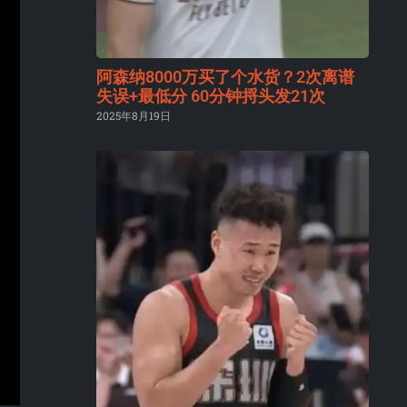
阿森纳8000万买了个水货？2次离谱
失误+最低分 60分钟捋头发21次
2025年8月19日