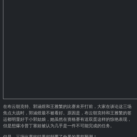
在布云朝克特、郭涵煜和王雅繁的比赛未开打前，大家在谈论这三场
焦点大战时，郭涵煜最不被看好。原因是，布云朝克特和王雅繁的签
运都明显好于小郭姑娘，她虽然在资格赛有送双蛋这样的惊艳表现，
但是想爆冷普丁塞娃被认为几乎是一件不可能完成的任务。
但是，三场比赛的结果却颠覆了外界的赛前预测！