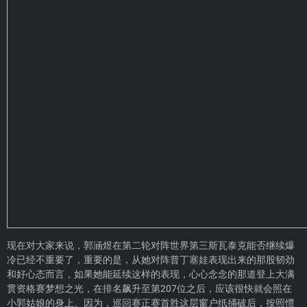
现在对大家来说，郭涵煜在第二轮对阵世界第三斯瓦泰克能否继续爆
冷已经不重要了，重要的是，从她对阵普丁塞娃表现出来的那股韧劲
和好心态而言，如果她能延续这样的表现，心心念念的那道登上大满
贯资格赛梦想之光，在排名飙升至第207位之后，应该很快就会照在
小郭姑娘的身上。因为，巡回赛正赛首胜这层窗户纸捅破后，按照惯