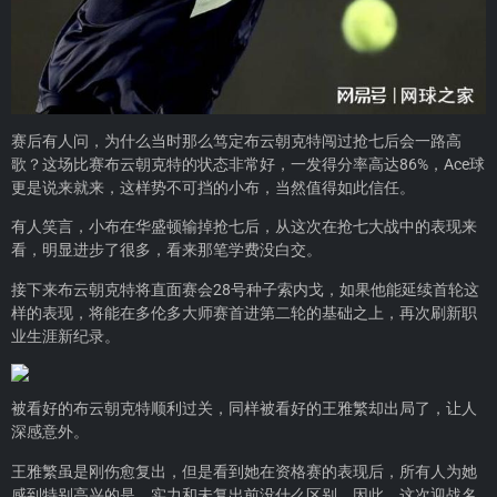
赛后有人问，为什么当时那么笃定布云朝克特闯过抢七后会一路高
歌？这场比赛布云朝克特的状态非常好，一发得分率高达86%，Ace球
更是说来就来，这样势不可挡的小布，当然值得如此信任。
有人笑言，小布在华盛顿输掉抢七后，从这次在抢七大战中的表现来
看，明显进步了很多，看来那笔学费没白交。
接下来布云朝克特将直面赛会28号种子索内戈，如果他能延续首轮这
样的表现，将能在多伦多大师赛首进第二轮的基础之上，再次刷新职
业生涯新纪录。
被看好的布云朝克特顺利过关，同样被看好的王雅繁却出局了，让人
深感意外。
王雅繁虽是刚伤愈复出，但是看到她在资格赛的表现后，所有人为她
感到特别高兴的是，实力和未复出前没什么区别。因此，这次迎战名