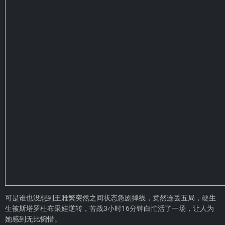
可是谁也没想到王雅繁突然之间状态急剧掉线，竟然连丢五局，硬生
生被斯塔罗杜布采娃逆转，苦战3小时16分钟白忙活了一场，让人为
她感到无比惋惜。