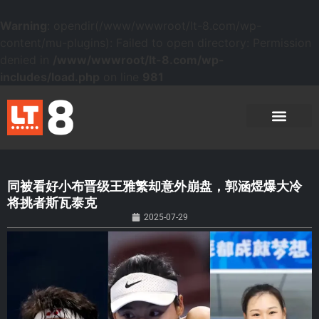
Warning
: opendir(/www/wwwroot/lt-8.com/wp-
content/mu-plugins): Failed to open directory: Permission
denied in
/www/wwwroot/lt-8.com/wp-
includes/load.php
on line
981
同被看好小布晋级王雅繁却意外崩盘，郭涵煜爆大冷
将挑者斯瓦泰克
2025-07-29