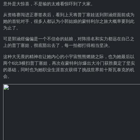
意外是大惊喜，不是输的太难看惊吓到了大家。
从资格赛闯进正赛签表后，看到上天将普丁塞娃送到郭涵煜面前成为
她的首轮对手，很多人都认为小郭姑娘的蒙特利尔之旅大概率要到此
为止了。
可是郭涵煜偏偏是一个不信命的姑娘，对阵排名和实力都远在自己之
上的普丁塞娃，彻底豁出去了，每一拍都打得相当坚决。
这种大无畏的精神在让她内心的小宇宙熊熊燃烧之际，也为她最后以
两个6比3横扫普丁塞娃，再次在蒙特利尔爆出大冷门获胜奠定了坚实
的基础，同时也为她职业生涯首次获得了挑战世界前十斯瓦泰克的机
会。