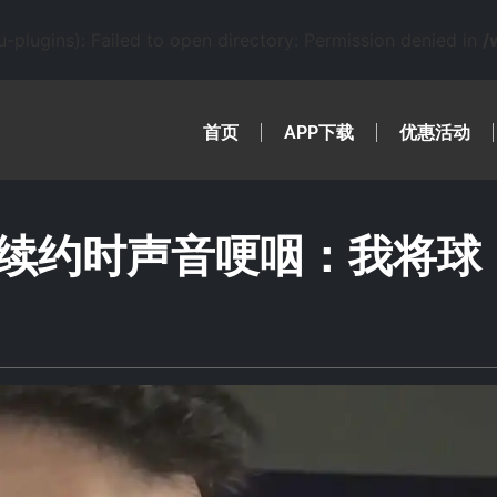
lugins): Failed to open directory: Permission denied in
/
首页
APP下载
优惠活动
续约时声音哽咽：我将球