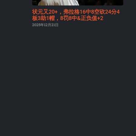
状元又20+，弗拉格16中8空砍24分4
板3助1帽，8罚8中&正负值+2
2025年12月21日