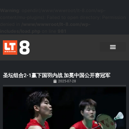
Warning
: opendir(/www/wwwroot/lt-8.com/wp-
content/mu-plugins): Failed to open directory: Permission
denied in
/www/wwwroot/lt-8.com/wp-
includes/load.php
on line
981
圣坛组合2-1赢下国羽内战 加冕中国公开赛冠军
2025-07-28