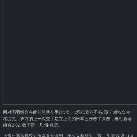
两对国羽组合在此前总共交手过5次，5场比赛刘圣书/谭宁3胜2负稍
稍占先。双方的上一次交手是在上周的日本公开赛半决赛，当时圣坛
组合2-0击败了贾一凡/张殊贤。
本场比赛首局双方争夺非常激烈，比分交替领先。贾一凡/张殊贤11-9