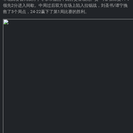
领先2分进入间歇。中局过后双方在场上陷入拉锯战，刘圣书/谭宁挽
救了3个局点，24-22赢下了第1局比赛的胜利。