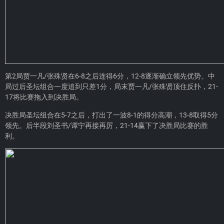
第2局贾一凡/张殊贤在6-8之后连得6分，12-8逐渐确立领先优势。中
局过后圣坛组合一度追到只差1分，局末贾一凡/张殊贤顶住反扑，21-
17将比赛拖入到决胜局。
决胜局圣坛组合在5-7之后，打出了一波8-1的得分高潮，13-8取得5分
领先。后半段刘圣书/谭宁再接再厉，21-14赢下了决胜局比赛的胜
利。