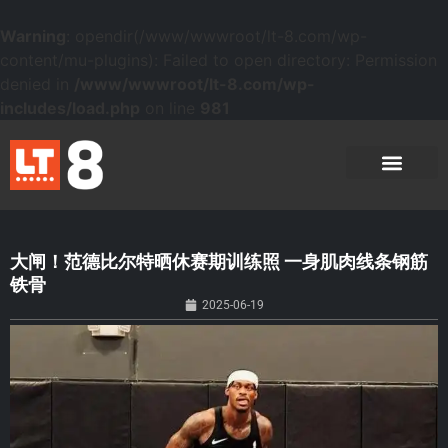
Warning
: opendir(/www/wwwroot/lt-8.com/wp-
content/mu-plugins): Failed to open directory: Permission
denied in
/www/wwwroot/lt-8.com/wp-
includes/load.php
on line
981
大闸！范德比尔特晒休赛期训练照 一身肌肉线条钢筋
铁骨
2025-06-19