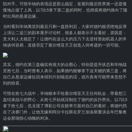
陷对手。可惜辛纳的表现还是那么稳定，发展到最后世界第一还是慢
慢地占据了上风，以7比5拿下第二盘的同时，也彻底将德约推向了随
时出局的悬崖边缘。
当时看到辛纳离笑到最后只剩一盘胜利后，大家对德约能否绝地反弹
上演让二追三的剧本展开讨论时，很多人都表示不太看好，原因是：
意大利人太稳定了！让德约在这么大的压力下去逆转形如机器人的辛
纳谈何容易，直接否定了塞尔维亚天王创造人间奇迹的一切可能。
其实，德约在第三盘确实有很大的企图心，特别是提升状态和辛纳战
至抢七后，当时曾有人表示，如果德约能够拿下这关键的第三盘，将
自己从悬崖边缘扯回来得到片刻喘息的话，或许真有可能带来意想不
到的惊喜。
可惜在抢七大战中，辛纳根本不给塞尔维亚天王任何机会，带着想三
盘结束战斗的野心，从抢七开始就压制住了德约的反扑势头。以7比3
拿下抢七后，也兑现了博彩公司在赔率方面对自己的看好，将德约挡
在了决赛门外，让他无缘和阿尔卡拉斯在罗兰加洛斯重演去年巴黎奥
运会那场惊心动魄的对决。