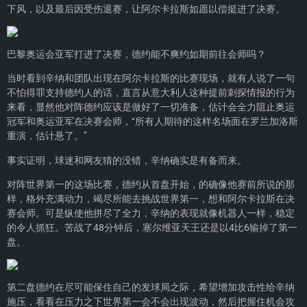
下风，以及最后因受伤退赛，让阿尔卡拉斯如愿以偿挺进了决赛。
巴黎奥运会亚军打进了决赛，德约能不爽约如期前往会师吗？
当时看到辛纳和团队出现在阿尔卡拉斯的比赛现场，就有人说了一句
不怕得罪支持德约人的话，直言从意大利人这种提前刺探情报的行为
来看，显然他对阵德约应该是做好了一切准备，估计会全力阻止奥运
冠军和奥运亚军在决赛会师，“所有人期待的这样名场面在罗兰加洛斯
重演，估计悬了。”
事实证明，球迷和网友猜的没错，辛纳确实是有备而来。
对阵世界第一的这场比赛，德约从首盘开始，的确像他赛前所说的那
样，格外充满动力，竭尽所能去挑战世界第一，想和阿尔卡拉斯在决
赛会师。可是纵使他拼尽了全力，辛纳的表现就像机器人一样，稳定
的令人抓狂。苦战了48分钟后，塞尔维亚天王还是以4比6输掉了第一
盘。
第二盘德约在尽可能保住自己的发球局之际，希望增加攻击性给辛纳
施压，看看在压力之下世界第一会不会出现波动，然后把握住机会攻