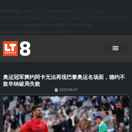
Warning
: opendir(/www/wwwroot/lt-8.com/wp-
content/mu-plugins): Failed to open directory: Permission
denied in
/www/wwwroot/lt-8.com/wp-
includes/load.php
on line
981
奥运冠军爽约阿卡无法再现巴黎奥运名场面，德约不
敌辛纳破局失败
2025-06-07