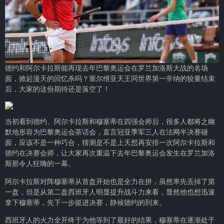
德约和阿尔卡拉斯能再现去年巴黎奥运会在罗兰加洛斯大战的名场
面，掀起漫天的回忆杀吗？塞尔维亚天王同世界第一辛纳的较量结束
后，大家的这份期待还是落空了！
当初看到德约、阿尔卡拉斯和穆塞蒂在四强会师后，很多人都将之幽
默地形容为巴黎奥运会茶话会，直言冠亚季军三人在法网半决赛碰
面，应该不是一种巧合，猜测是不是上天想再安排一次阿尔卡拉斯和
德约在决赛会师，让大家再次重温下去年巴黎奥运会发生在罗兰加洛
斯那令人狂嗨的一幕。
阿尔卡拉斯对阵穆塞蒂从首盘开始也是全力在拼，虽然率先丢掉了第
一盘，但是从第二盘西班牙人明显提升战斗力来看，显然他也想迅速
拿下穆塞蒂，先下一步挺进决赛，静候德约的到来。
西班牙人的火力全开终于为他等到了最好的结果，穆塞蒂在逐渐处于