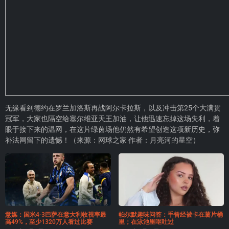
无缘看到德约在罗兰加洛斯再战阿尔卡拉斯，以及冲击第25个大满贯
冠军，大家也隔空给塞尔维亚天王加油，让他迅速忘掉这场失利，着
眼于接下来的温网，在这片绿茵场他仍然有希望创造这项新历史，弥
补法网留下的遗憾！（来源：网球之家 作者：月亮河的星空）
意媒：国米4-3巴萨在意大利收视率最
帕尔默趣味问答：手曾经被卡在薯片桶
高49%，至少1320万人看过比赛
里；在泳池里呕吐过