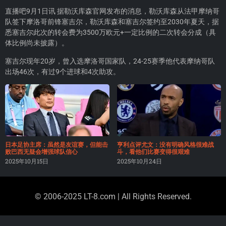
直播吧9月1日讯 据勒沃库森官网发布的消息，勒沃库森从法甲摩纳哥
队签下摩洛哥前锋塞吉尔，勒沃库森和塞吉尔签约至2030年夏天，据
悉塞吉尔此次的转会费为3500万欧元+一定比例的二次转会分成（具
体比例尚未披露）。
塞吉尔现年20岁，曾入选摩洛哥国家队，24-25赛季他代表摩纳哥队
出场46次，有过9个进球和4次助攻。
日本足协主席：虽然是友谊赛，但能击
亨利点评尤文：没有明确风格很难战
败巴西无疑会增强球队信心
斗，看他们比赛变得很艰难
2025年10月15日
2025年10月24日
© 2006-2025 LT-8.com | All Rights Reserved.