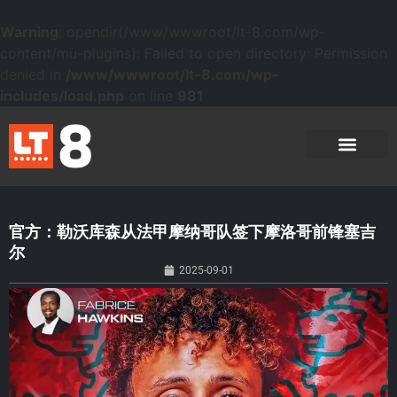
Warning
: opendir(/www/wwwroot/lt-8.com/wp-
content/mu-plugins): Failed to open directory: Permission
denied in
/www/wwwroot/lt-8.com/wp-
includes/load.php
on line
981
官方：勒沃库森从法甲摩纳哥队签下摩洛哥前锋塞吉
尔
2025-09-01