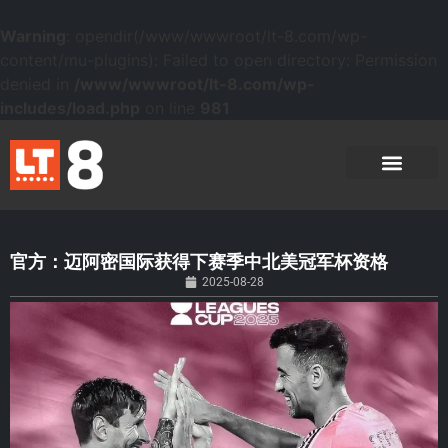
Warning
: opendir(/www/wwwroot/lt-8.com/wp-
content/mu-plugins): Failed to open directory: Permission
denied in
/www/wwwroot/lt-8.com/wp-
includes/load.php
on line
981
官方：迈阿密国际获得下赛季中北美冠军杯资格
2025-08-28