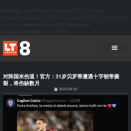
Warning
: opendir(/www/wwwroot/lt-8.com/wp-
content/mu-plugins): Failed to open directory: Permission
denied in
/www/wwwroot/lt-8.com/wp-
includes/load.php
on line
981
对阵国米伤退！官方：31岁贝罗蒂遭遇十字韧带撕
裂，将伤缺数月
2025-09-29