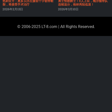
热刺官方：奥多贝尔左膝前十字韧带断
勇士惜败爵士！8人上双，梅尔顿带队
裂，将接受手术治疗
连续追分，格林再陷低迷！
2026年2月13日
2026年3月10日
© 2006-2025 LT-8.com | All Rights Reserved.