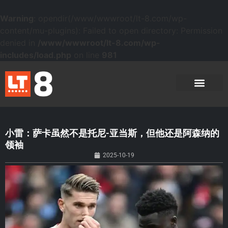
Warning
: opendir(/www/wwwroot/lt-8.com/wp-
content/mu-plugins): Failed to open directory: Permission
denied in
/www/wwwroot/lt-8.com/wp-
includes/load.php
on line
981
小雷：萨卡虽然不是托尼-亚当斯，但他还是阿森纳的
领袖
2025-10-19