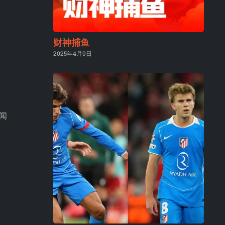
财神捕鱼
2025年4月9日
闻