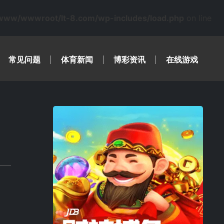
www/wwwroot/lt-8.com/wp-includes/load.php
on line
常见问题
体育新闻
博彩资讯
在线游戏