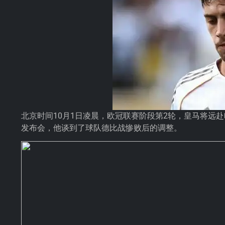
北京时间10月1日凌晨，欧冠联赛阶段第2轮，皇马将远
发布会，他谈到了球队德比战惨败后的调整。