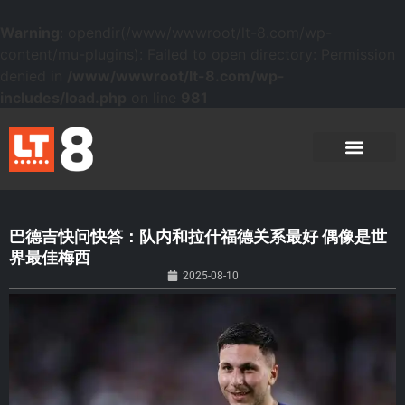
Warning
: opendir(/www/wwwroot/lt-8.com/wp-
content/mu-plugins): Failed to open directory: Permission
denied in
/www/wwwroot/lt-8.com/wp-
includes/load.php
on line
981
巴德吉快问快答：队内和拉什福德关系最好 偶像是世
界最佳梅西
2025-08-10