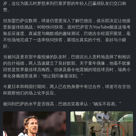
岁，这位为圆儿时梦想来到巴塞罗那的年轻人已赢得队友们交口称
赞。
但加盟巴萨仅数周，球迷仍需更深入了解巴德吉，俱乐部决定让他接
受新援传统挑战：90秒快问快答。面对巴萨官方YouTube频道这项考
验反应速度、真诚度与幽默感的趣味测试，巴德吉全程眉开眼笑，毫
不怯场地完成了一连串快问快答，展现出真实的个性、喜好与小癖
好。
当被问及更衣室中最投缘的队友时，巴德吉出人意料地选择了刚相识
的拉什福德，两人迅速建立了良好默契。关于童年偶像，他毫不犹豫
回答是世界最佳球员梅西。但谈及最令他震撼的现役球员时，瑞典小
将化身佩德里迷弟：“他让我印象最深刻。”
今夏日本和韩国行期间，两人已在热身赛中有过合作，球迷可在甘伯
杯观察他们的场上化学反应。
被问到巴萨的水平是否很高，巴德吉笑着承认：“确实不容易。”