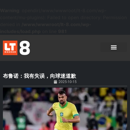
Warning
: opendir(/www/wwwroot/lt-8.com/wp-
content/mu-plugins): Failed to open directory: Permission
denied in
/www/wwwroot/lt-8.com/wp-
includes/load.php
on line
981
布鲁诺：我有失误，向球迷道歉
2025-10-15