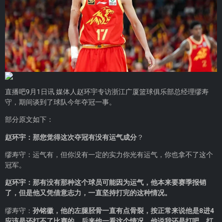
直播吧9月1日讯 媒体人赵环宇专访浙江广厦篮球俱乐部总经理缪寿
守，期间谈到了球队今年夺冠一事。
部分原文如下：
赵环宇：那您觉得这次夺冠有没有运气成分
？
缪寿守：运气有，但你没有一定的实力你光有运气，你也拿不了这个
冠军。
赵环宇：那有没有那种这个球员可能因为运气，他本来要赛季报销
了，但是他又凭借意志力，一直坚持打完的这种情况。
缪寿守：
孙铭徽，他的左腿胫骨一直有点骨裂，按正常来说他是8进4
应该是还打不了比赛的，后来他一看这个情况，他说我还是打吧，打