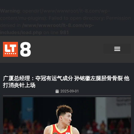
Warning
: opendir(/www/wwwroot/lt-8.com/wp-
content/mu-plugins): Failed to open directory: Permission
denied in
/www/wwwroot/lt-8.com/wp-
includes/load.php
on line
981
广厦总经理：夺冠有运气成分 孙铭徽左腿胫骨骨裂 他
打消炎针上场
2025-09-01