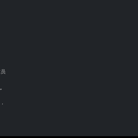
球员
”
置，