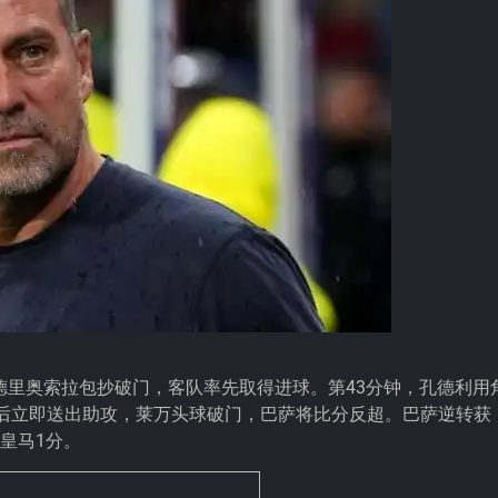
奥德里奥索拉包抄破门，客队率先取得进球。第43分钟，孔德利用
后立即送出助攻，莱万头球破门，巴萨将比分反超。巴萨逆转获
名皇马1分。