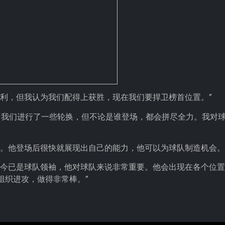
胜利，但我认为我们配得上获胜，现在我们要捍卫榜首位置。”
。我们进行了一些轮换，但不论是谁登场，都会拼尽全力。我对
现。他登场后很快就展现出自己的能力，他可以为球队制造机会。
如今已是球队领袖，他对球队来说非常重要。他会出现在各个位
组织进攻，做得非常棒。”