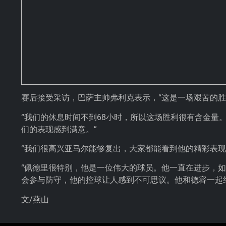
赛后接受采访，巴萨主帅弗利克表示，“这是一场艰苦的
“我们的休息时间不到68小时，所以这场胜利很有含金量
们的表现感到满意。”
“我们很高兴亚马尔能够复出，大家都能看到他的精彩表
“佩德里很特别，他是一位伟大的球员。他一直在进步，
会参与防守，他的控球让人感到不可思议。他和德容一起
文/燕山