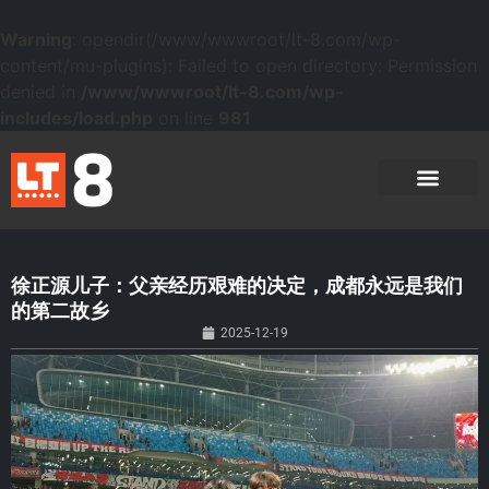
Warning
: opendir(/www/wwwroot/lt-8.com/wp-
content/mu-plugins): Failed to open directory: Permission
denied in
/www/wwwroot/lt-8.com/wp-
includes/load.php
on line
981
徐正源儿子：父亲经历艰难的决定，成都永远是我们
的第二故乡
2025-12-19