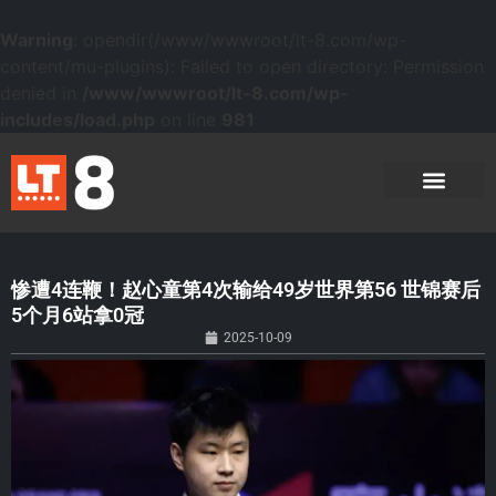
Warning
: opendir(/www/wwwroot/lt-8.com/wp-
content/mu-plugins): Failed to open directory: Permission
denied in
/www/wwwroot/lt-8.com/wp-
includes/load.php
on line
981
惨遭4连鞭！赵心童第4次输给49岁世界第56 世锦赛后
5个月6站拿0冠
2025-10-09