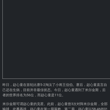
昨日，赵心童在首轮比赛5-2淘汰了小将王信伯。赛后，赵心童直言自
己还在生病，目前并非最佳状态。今日，赵心童遇到了米尔金斯，后
者的世界排名为56位，而赵心童是11位。
米尔金斯可谓赵心童的克星。此前，赵心童曾3次对阵米尔金斯，全部
输球。此番再战，赵心童在第一局落败。第二局，赵心童以58-46的比