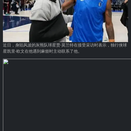
近日，身陷风波的灰熊队球星贾-莫兰特在接受采访时表示，独行侠球
星凯里-欧文在他遇到麻烦时主动联系了他。