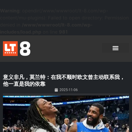
Warning
: opendir(/www/wwwroot/lt-8.com/wp-
content/mu-plugins): Failed to open directory: Permission
denied in
/www/wwwroot/lt-8.com/wp-
includes/load.php
on line
981
意义非凡，莫兰特：在我不顺时欧文曾主动联系我，
他一直是我的依靠
2025-11-06