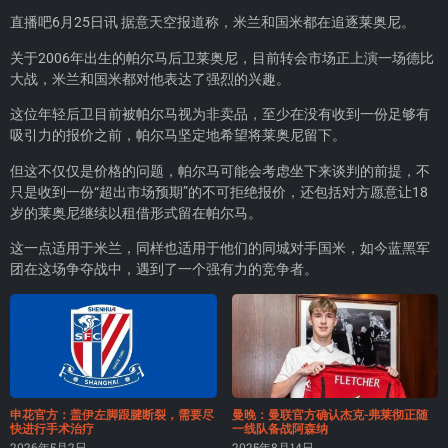
直播吧6月25日讯 据意天空报道称，米兰和国米都在追逐莱奥尼。
关于2006年出生的帕尔马后卫莱奥尼，目前转会市场正上演一场德比
大战，米兰和国米都对他表达了强烈的兴趣。
这位年轻后卫目前被帕尔马视为非卖品，至少在没有收到一份足够有
吸引力的报价之前，帕尔马坚定地希望将莱奥尼留下。
但这不仅仅是价格的问题，帕尔马可能会考虑坐下来谈判的前提，不
只是收到一份“超出市场预期”的不可拒绝报价，还包括对方愿意让18
岁的莱奥尼继续以租借形式留在帕尔马。
这一点适用于米兰，同样也适用于他们的同城对手国米，如今蓝黑军
团在这场争夺战中，遇到了一个强有力的竞争者。
申花官方：盖伊左脚跟腱断裂，需要尽
曼晚：曼联官方确认杰克-弗莱彻正随
快进行手术治疗
一线队备战阿森纳
2026年5月2日
2025年8月14日