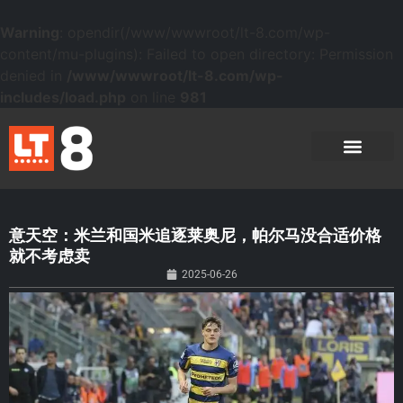
Warning
: opendir(/www/wwwroot/lt-8.com/wp-
content/mu-plugins): Failed to open directory: Permission
denied in
/www/wwwroot/lt-8.com/wp-
includes/load.php
on line
981
意天空：米兰和国米追逐莱奥尼，帕尔马没合适价格
就不考虑卖
2025-06-26