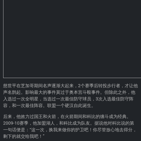
慈世平在芝加哥期间名声逐渐大起来，2个赛季后转投步行者，才让他
声名鹊起。影响最大的事件莫过于奥本宫斗殴事件。但除此之外，他
入选过一次全明星，当选过一次最佳防守球员，3次入选最佳防守阵
容，和一次最佳阵容。联盟一个硬汉自此诞生。
后来，他效力过国王和火箭，在火箭期间和科比的缠斗成为经典。
2009-10赛季，他加盟湖人，和科比成为队友。据说他对科比说的第
一句话便是：“这一次，换我来做你的护卫吧！你尽管放心地去得分，
剩下的就交给我吧！”