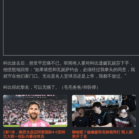
科比故去后，慈世平悲痛不已。听闻有人要对科比遗孀瓦妮莎下手，
他愤怒地回答：“如果谁想和瓦妮萨约会，必须经过我拳头的同意，我
就守在他们家门口。无论是名人堂球员还是上帝，我都不放过。”
科比得此挚友，可以无憾了。（毛毛爸爸/仰卧撑）
2射1传，梅西当选迈阿密国际4-0亚特
聊啥呢？杨瀚森和克林根同行 两人都
兰大联一役队内最佳球员
笑开了花