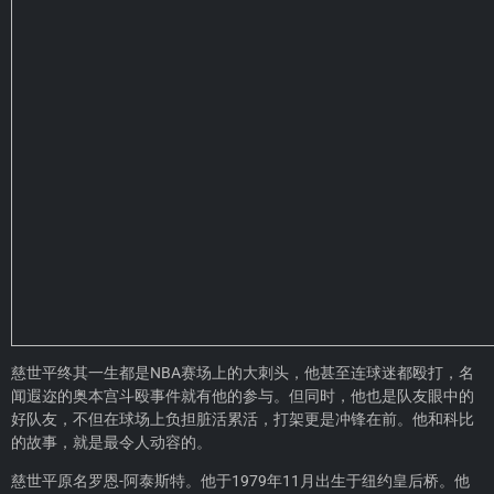
慈世平终其一生都是NBA赛场上的大刺头，他甚至连球迷都殴打，名
闻遐迩的奥本宫斗殴事件就有他的参与。但同时，他也是队友眼中的
好队友，不但在球场上负担脏活累活，打架更是冲锋在前。他和科比
的故事，就是最令人动容的。
慈世平原名罗恩-阿泰斯特。他于1979年11月出生于纽约皇后桥。他