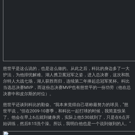
慈世平是这么说的，也是这么做的。从此之后，科比的身边多了一大
护法，为他排忧解难。湖人携卫冕冠军之姿，进入总决赛，这次和凯
尔特人大战七场，湖人获胜而归，连续第二年捧起总冠军奖杯。科比
当选总决赛MVP，而这份总决赛MVP也有慈世平的一份功劳（他在总
决赛中和皮尔斯的对位）。
慈世平还谈到科比的勤奋。“我本来觉得自己堪称最努力的球员，”慈
世平说，“但在2009-10赛季，和科比一起打球的时候，我简直惊呆
了。他会在早上6点就到健身房，实际上他5:30就到了，只是在6点开
始训练，然后8:15洗个澡。所以，我明白他也是一个说到做到的人。”