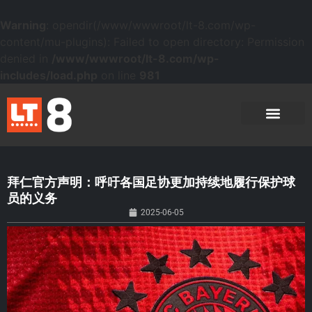
Warning
: opendir(/www/wwwroot/lt-8.com/wp-
content/mu-plugins): Failed to open directory: Permission
denied in
/www/wwwroot/lt-8.com/wp-
includes/load.php
on line
981
拜仁官方声明：呼吁各国足协更加持续地履行保护球
员的义务
2025-06-05