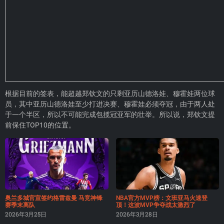
根据目前的签表，能超越郑钦文的只剩亚历山德洛娃、穆霍娃两位球
员，其中亚历山德洛娃至少打进决赛、穆霍娃必须夺冠，由于两人处
于一个半区，所以不可能完成包揽冠亚军的壮举。所以说，郑钦文提
前保住TOP10的位置。
奥兰多城官宣签约格雷兹曼 马竞神锋
NBA官方MVP榜：文班亚马火速登
赛季末离队
顶！这波MVP争夺战太激烈了
2026年3月25日
2026年3月28日