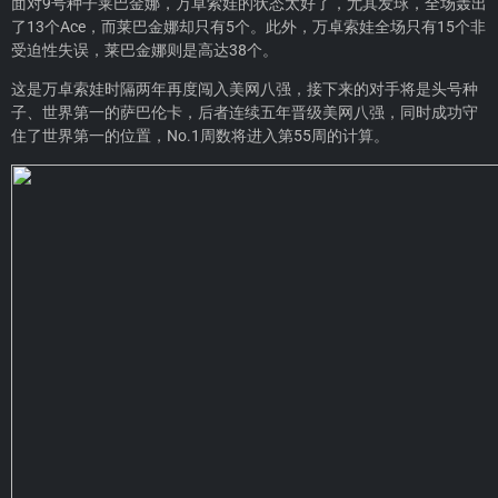
面对9号种子莱巴金娜，万卓索娃的状态太好了，尤其发球，全场轰出
了13个Ace，而莱巴金娜却只有5个。此外，万卓索娃全场只有15个非
受迫性失误，莱巴金娜则是高达38个。
这是万卓索娃时隔两年再度闯入美网八强，接下来的对手将是头号种
子、世界第一的萨巴伦卡，后者连续五年晋级美网八强，同时成功守
住了世界第一的位置，No.1周数将进入第55周的计算。