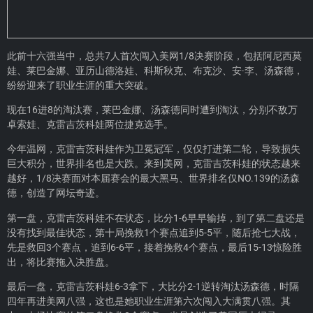
此前十六强当中，总共7人首次闯入美网1/8决赛阶段，包括阿尼西莫
娃、莱巴金娜、亚历山德洛娃、科斯秋克、布克沙、安·李、汤森德，
纷纷迎来了职业生涯的重大突破。
现在16进8的淘汰赛，莱巴金娜、汤森德同时遭到淘汰，分别不敌万
卓索娃、克雷吉茨科娃两位捷克选手。
今年温网，克雷吉茨科娃作为卫冕冠军，仅仅打进第二轮，导致损失
巨大积分，世界排名也是大跌。来到美网，克雷吉茨科娃的状态越来
越好，1/8决赛面对本届赛会的最大黑马、世界排名仅NO.139的汤森
德，创造了网坛奇迹。
第一盘，克雷吉茨科娃不在状态，比分1-6早早输掉，到了第二盘还是
没有找到最佳状态，第十局挽救1个赛点追到5-5平，随后抢七大战，
先是救回3个赛点，追到6-6平，接着挽救4个赛点，最后15-13惊险胜
出，将比赛拖入决胜盘。
最后一盘，克雷吉茨科娃6-3拿下，大比分2-1逆转淘汰汤森德，时隔
四年再进美网八强，这也是她职业生涯第六次闯入大满贯八强。其