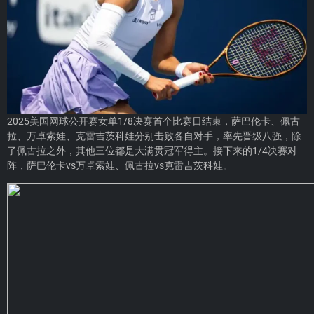
2025美国网球公开赛女单1/8决赛首个比赛日结束，萨巴伦卡、佩古
拉、万卓索娃、克雷吉茨科娃分别击败各自对手，率先晋级八强，除
了佩古拉之外，其他三位都是大满贯冠军得主。接下来的1/4决赛对
阵，萨巴伦卡vs万卓索娃、佩古拉vs克雷吉茨科娃。