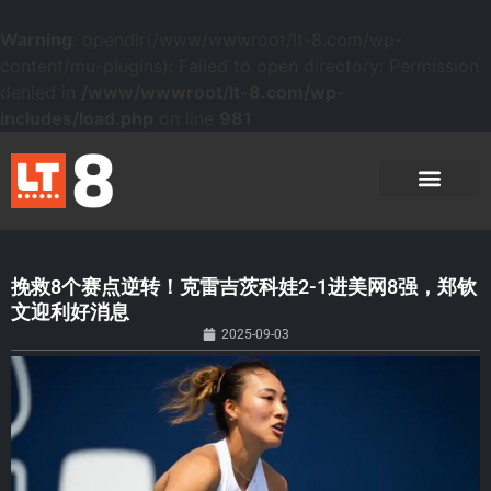
Warning
: opendir(/www/wwwroot/lt-8.com/wp-
content/mu-plugins): Failed to open directory: Permission
denied in
/www/wwwroot/lt-8.com/wp-
includes/load.php
on line
981
挽救8个赛点逆转！克雷吉茨科娃2-1进美网8强，郑钦
文迎利好消息
2025-09-03