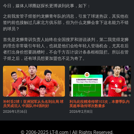
今日，媒体人球圈赵探长更博谈到此事，如下：
之前我发管子煜签约龙狮青年队的消息，引发了球迷热议，其实他在
签约前也接触过几家北方俱乐部，但为什么龙狮会拿下这名能力不错
的球员？
首先是龙狮青训负责人始终在全国搜罗和游说谈判，第二我觉得龙狮
的理念非常吸引年轻人，也就是他们会给年轻人登场机会，尤其在后
者打出身价想要跳槽时，不会千方百计设计条条框框阻拦。所以在管
子煜之后，还有球员想要加盟也不足为奇了。
补时丢2球！亚洲冠军从头名到出局 球
利马此役精准传球103次，本赛季队内
员哭成泪人 中国队冲4强利好
英超单场传球次数最多
2026年1月16日
2026年2月8日
© 2006-2025 LT-8.com | All Rights Reserved.