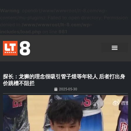
Warning
: opendir(/www/wwwroot/lt-8.com/wp-
content/mu-plugins): Failed to open directory: Permission
denied in
/www/wwwroot/lt-8.com/wp-
includes/load.php
on line
981
探长：龙狮的理念很吸引管子煜等年轻人 后者打出身
价跳槽不阻拦
2025-05-30