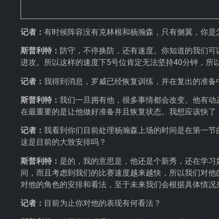
记者：
有时候阵容没有克林根和杨瀚森，只有侧翼，你是
斯普利特：
防守，不停换防，还有速度。你知道的我们可
进攻。所以这样的速度下5号位肯定无法坚持40分钟，所
记者：
我得到消息，罗威已经恢复训练，并在复出的准备
斯普利特：
我们一旦拥有他，很多事情都会改变。他有动
在最重要的是让他做好准备并且恢复状态。我想应该快了
记者：
我看到你们目前处理杨瀚森上场的时间是在第一节
这是目前的大致安排吗？
斯普利特：
是的，我的意思是，他还是个新秀，还在学习
间，而且考虑到我们的比赛速度越来越快，所以我们对他
对他的角色的安排和看法，至于未来我们会根据具体情况
记者：
目前为止你对他的表现有何看法？