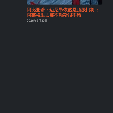
阿比亚蒂：迈尼昂依然是顶级门将；
阿莱格里去那不勒斯很不错
2026年5月30日