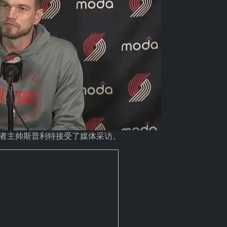
拓者主帅斯普利特接受了媒体采访。