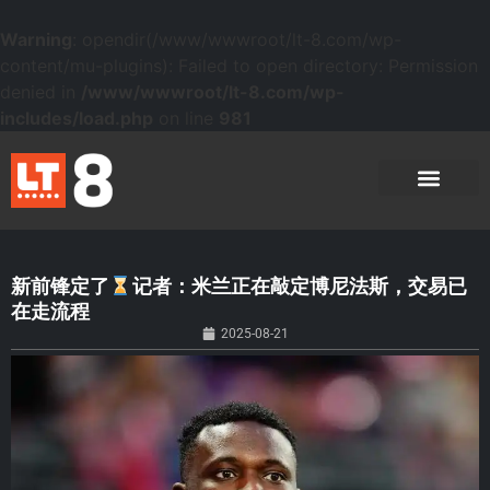
Warning
: opendir(/www/wwwroot/lt-8.com/wp-
content/mu-plugins): Failed to open directory: Permission
denied in
/www/wwwroot/lt-8.com/wp-
includes/load.php
on line
981
新前锋定了
记者：米兰正在敲定博尼法斯，交易已
在走流程
2025-08-21