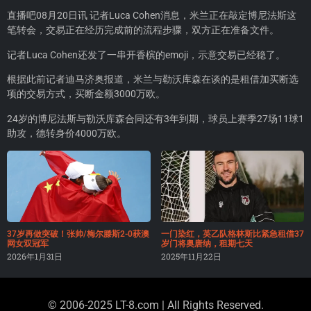
直播吧08月20日讯 记者Luca Cohen消息，米兰正在敲定博尼法斯这
笔转会，交易正在经历完成前的流程步骤，双方正在准备文件。
记者Luca Cohen还发了一串开香槟的emoji，示意交易已经稳了。
根据此前记者迪马济奥报道，米兰与勒沃库森在谈的是租借加买断选
项的交易方式，买断金额3000万欧。
24岁的博尼法斯与勒沃库森合同还有3年到期，球员上赛季27场11球1
助攻，德转身价4000万欧。
37岁再做突破！张帅/梅尔滕斯2-0获澳
一门染红，英乙队格林斯比紧急租借37
网女双冠军
岁门将奥唐纳，租期七天
2026年1月31日
2025年11月22日
© 2006-2025 LT-8.com | All Rights Reserved.