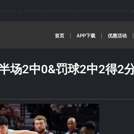
lugins): Failed to open directory: Permission denied in
/
首页
APP下载
优惠活动
场2中0&罚球2中2得2