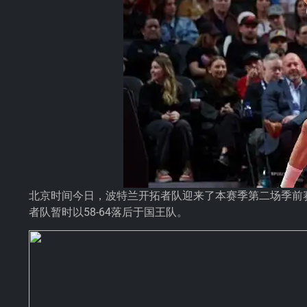
北京时间今日，波特兰开拓者队迎来了本赛季第二场季前
者队暂时以58-64落后于国王队。