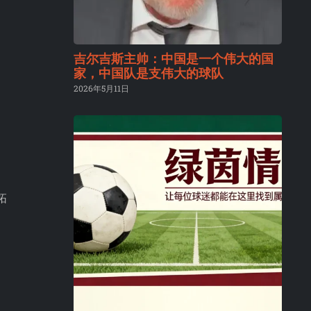
吉尔吉斯主帅：中国是一个伟大的国
家，中国队是支伟大的球队
2026年5月11日
拓