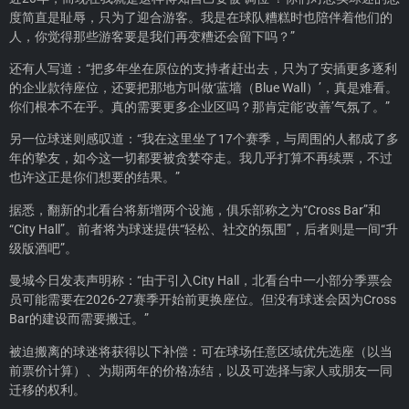
度简直是耻辱，只为了迎合游客。我是在球队糟糕时也陪伴着他们的
人，你觉得那些游客要是我们再变糟还会留下吗？”
还有人写道：“把多年坐在原位的支持者赶出去，只为了安插更多逐利
的企业款待座位，还要把那地方叫做‘蓝墙（Blue Wall）’，真是难看。
你们根本不在乎。真的需要更多企业区吗？那肯定能‘改善’气氛了。”
另一位球迷则感叹道：“我在这里坐了17个赛季，与周围的人都成了多
年的挚友，如今这一切都要被贪婪夺走。我几乎打算不再续票，不过
也许这正是你们想要的结果。”
据悉，翻新的北看台将新增两个设施，俱乐部称之为“Cross Bar”和
“City Hall”。前者将为球迷提供“轻松、社交的氛围”，后者则是一间“升
级版酒吧”。
曼城今日发表声明称：“由于引入City Hall，北看台中一小部分季票会
员可能需要在2026-27赛季开始前更换座位。但没有球迷会因为Cross
Bar的建设而需要搬迁。”
被迫搬离的球迷将获得以下补偿：可在球场任意区域优先选座（以当
前票价计算）、为期两年的价格冻结，以及可选择与家人或朋友一同
迁移的权利。