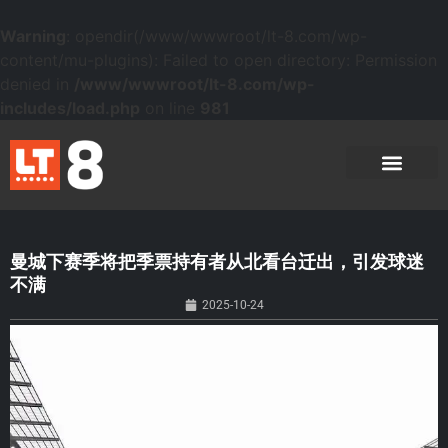
Warning
: opendir(/www/wwwroot/lt-8.com/wp-
content/mu-plugins): Failed to open directory: Permission
denied in
/www/wwwroot/lt-8.com/wp-
includes/load.php
on line
981
曼城下赛季将把季票持有者从北看台迁出，引发球迷
不满
2025-10-24