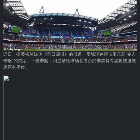
近日，据英格兰媒体《每日邮报》的报道，曼城球迷抨击俱乐部“令人
作呕”的决定，下赛季起，阿提哈德球场北看台的季票持有者将被迫搬
离原有座位。