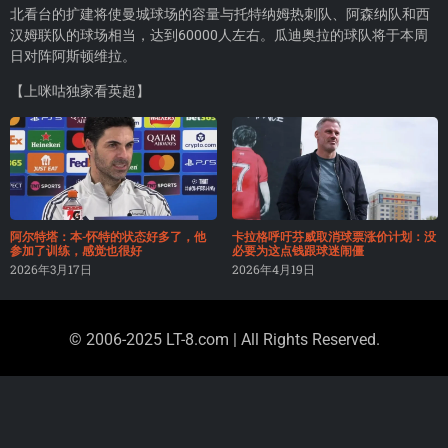
北看台的扩建将使曼城球场的容量与托特纳姆热刺队、阿森纳队和西
汉姆联队的球场相当，达到60000人左右。瓜迪奥拉的球队将于本周
日对阵阿斯顿维拉。
【上咪咕独家看英超】
阿尔特塔：本-怀特的状态好多了，他
卡拉格呼吁芬威取消球票涨价计划：没
参加了训练，感觉也很好
必要为这点钱跟球迷闹僵
2026年3月17日
2026年4月19日
© 2006-2025 LT-8.com | All Rights Reserved.