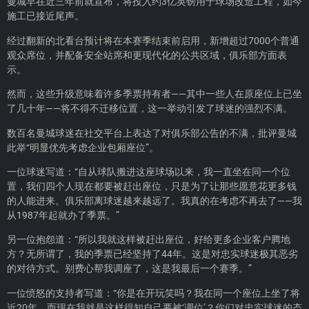
曼城早在近三年前就宣布，将投入约3亿英镑用于球场改造工程，如今
施工已接近尾声。
经过翻新的北看台预计将在本赛季结束前启用，新增超过7000个普通
观众席位，并配备安全站席和更现代化的公共区域，俱乐部方面表
示。
然而，这些升级意味着许多季票持有者——其中一些人在原座位上已坐
了几十年——将不得不迁移位置，这一举动引发了球迷的强烈不满。
数百名曼城球迷在社交平台上表达了对俱乐部公告的不满，批评曼城
此举“明显优先考虑企业包厢座位”。
一位球迷写道：“自从球队搬进这座球场以来，我一直坐在同一个位
置，我们四个人现在都要被赶出座位，只是为了让那些愿意花更多钱
的人能进来。俱乐部离球迷越来越远了。我真的在考虑不再去了——我
从1987年起就办了季票。”
另一位抱怨道：“所以我就这样被赶出座位，好给更多企业客户腾地
方？无所谓了，我的季票已经坚持了44年。这是对忠实球迷极其恶劣
的对待方式。别费心帮我调座了，这是我最后一个赛季。”
一位愤怒的支持者写道：“你是在开玩笑吗？我在同一个座位上坐了将
近20年，而现在我就是这样得知自己要被‘调位’？你们对忠实球迷的态