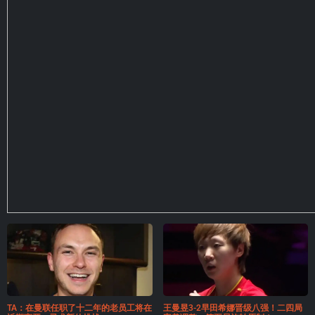
TA：在曼联任职了十二年的老员工将在
王曼昱3-2早田希娜晋级八强！二四局