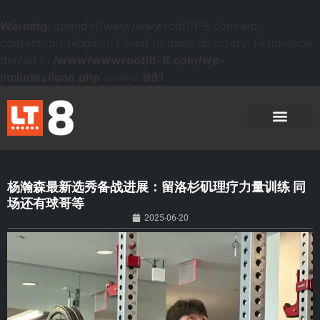
Warning
: opendir(/www/wwwroot/lt-8.com/wp-
content/mu-plugins): Failed to open directory: Permission
denied in
/www/wwwroot/lt-8.com/wp-
includes/load.php
on line
981
杨瀚森最新选秀备战进展：留洛杉矶理疗力量训练 同
场还有球哥等
2025-06-20