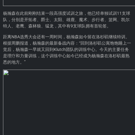
杨瀚森在此前刚刚结束一段高强度试训之旅，他已经单独试训11支球
队，分别是开拓者、爵士、太阳、雄鹿、魔术、步行者、篮网、凯尔
特人、老鹰、森林狼、猛龙，其中有9支球队拥有首轮签。
距离NBA选秀大会还有一周时间，杨瀚森如今留在洛杉矶继续特训。
根据周鹏报道，杨瀚森的最新备战内容：“回到洛杉矶公寓饱饱睡上一
觉后，杨瀚森一早就又回到Klutch团队的训练中心。今天的主要任务
是理疗和力量训练，这个训练中心如今已经成为杨瀚森在洛杉矶最熟
悉的地方。”