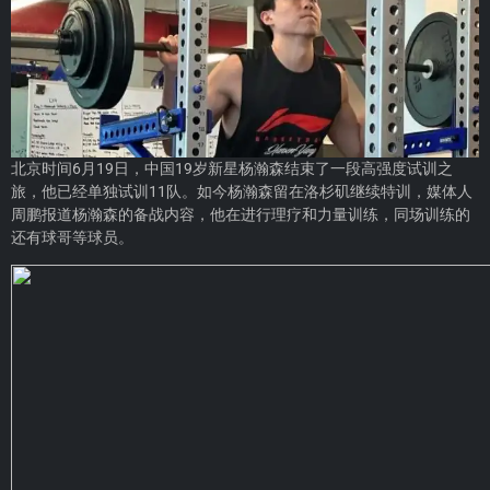
北京时间6月19日，中国19岁新星杨瀚森结束了一段高强度试训之
旅，他已经单独试训11队。如今杨瀚森留在洛杉矶继续特训，媒体人
周鹏报道杨瀚森的备战内容，他在进行理疗和力量训练，同场训练的
还有球哥等球员。