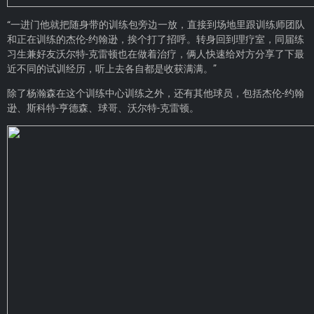
“一进门他就把随身带的训练包旁边一放，直接到场地里跟训练师团队
和正在训练的杰伦-约翰逊，挨个打了招呼。转身回到理疗室，同届练
习生兼好友沃尔特-克雷顿也在做着治疗，俩人快速给对方分享了下最
近不同的试训经历，听上去各自都是收获满满。”
除了杨瀚森在这个训练中心训练之外，还有其他球员，包括杰伦-约翰
逊、斯科特-亨德森、球哥、沃尔特-克雷顿。