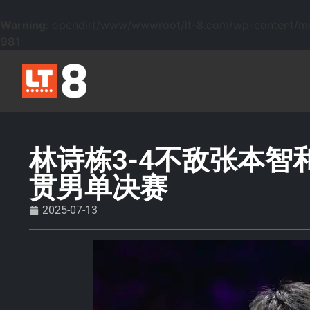
Warning
: opendir(/www/wwwroot/lt-8.com/wp-content/mu-p
981
林诗栋3-4不敌张本智
贯男单决赛
2025-07-13