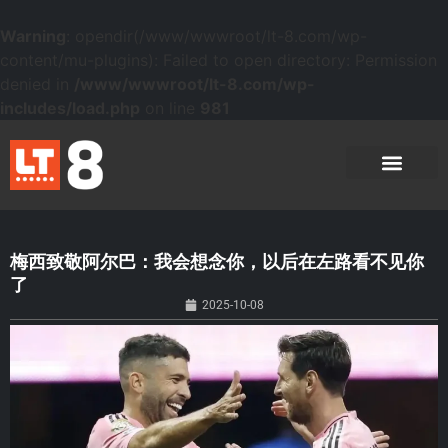
Warning
: opendir(/www/wwwroot/lt-8.com/wp-
content/mu-plugins): Failed to open directory: Permission
denied in
/www/wwwroot/lt-8.com/wp-
includes/load.php
on line
981
梅西致敬阿尔巴：我会想念你，以后在左路看不见你
了
2025-10-08