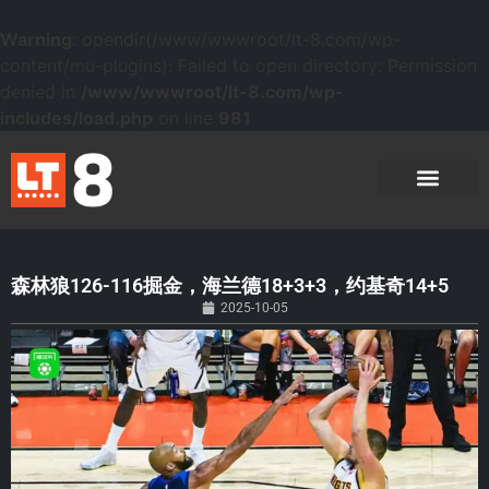
Warning
: opendir(/www/wwwroot/lt-8.com/wp-
content/mu-plugins): Failed to open directory: Permission
denied in
/www/wwwroot/lt-8.com/wp-
includes/load.php
on line
981
森林狼126-116掘金，海兰德18+3+3，约基奇14+5
2025-10-05