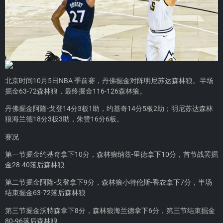
北京时间10月5日NBA 季前赛，丹佛掘金对阵明尼苏达森林狼。半场
掘金63-72森林狼，最终掘金116-126森林狼。
丹佛掘金阿隆-戈登14分3板1助，约基奇14分5板2助；明尼苏达森林
狼海兰德18分3板3助，朱赞16分6板。
赛况
第一节掘金约基奇拿下10分，森林狼纳兹-里德拿下10分，首节战罢掘
金28-40落后森林狼
第二节掘金阿隆-戈登拿下9分，森林狼小特伦斯-香农拿下7分，半场
结束掘金63-72落后森林狼
第三节掘金沃特森拿下8分，森林狼海兰德拿下6分，第三节结束掘金
80-96落后森林狼