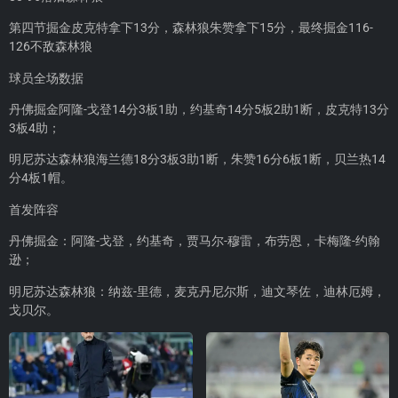
第四节掘金皮克特拿下13分，森林狼朱赞拿下15分，最终掘金116-
126不敌森林狼
球员全场数据
丹佛掘金阿隆-戈登14分3板1助，约基奇14分5板2助1断，皮克特13分
3板4助；
明尼苏达森林狼海兰德18分3板3助1断，朱赞16分6板1断，贝兰热14
分4板1帽。
首发阵容
丹佛掘金：阿隆-戈登，约基奇，贾马尔-穆雷，布劳恩，卡梅隆-约翰
逊；
明尼苏达森林狼：纳兹-里德，麦克丹尼尔斯，迪文琴佐，迪林厄姆，
戈贝尔。