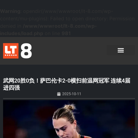
Warning
: opendir(/www/wwwroot/lt-8.com/wp-
content/mu-plugins): Failed to open directory: Permission
denied in
/www/wwwroot/lt-8.com/wp-
includes/load.php
on line
981
武网20胜0负！萨巴伦卡2-0横扫前温网冠军 连续4届
进四强
2025-10-11