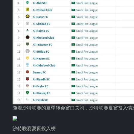
随着沙特联赛的夏季转会窗口关闭，沙特联赛夏窗投入情
沙特联赛夏窗投入榜