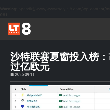
Warning
: opendir(/www/wwwroot/lt-8.com/wp-content/mu-p
981
沙特联赛夏窗投入榜：
过亿欧元
2025-09-11