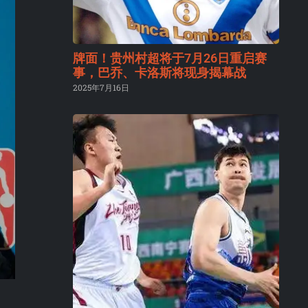
牌面！贵州村超将于7月26日重启赛
事，巴乔、卡洛斯将现身揭幕战
2025年7月16日