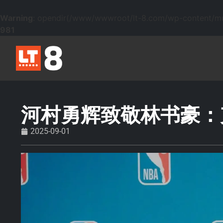
Warning
: opendir(/www/wwwroot/lt-8.com/wp-content/mu-p
981
河村勇辉致敬林书豪：
2025-09-01